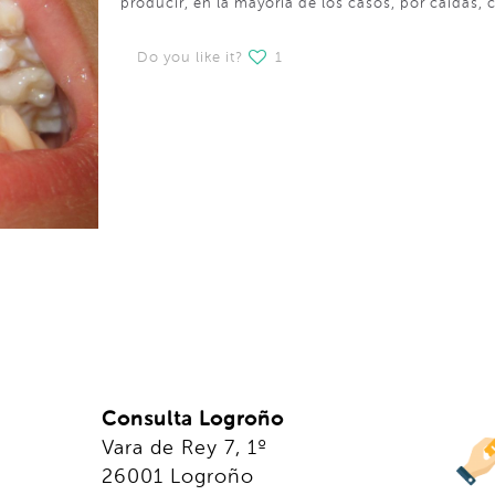
producir, en la mayoría de los casos, por caídas, 
Do you like it?
1
Consulta Logroño
Vara de Rey 7, 1º
26001 Logroño