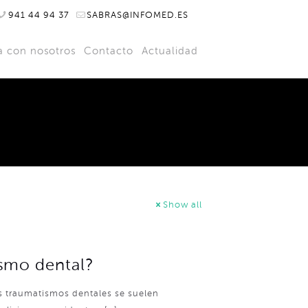
941 44 94 37
SABRAS@INFOMED.ES
a con nosotros
Contacto
Actualidad
Show all
smo dental?
s traumatismos dentales se suelen