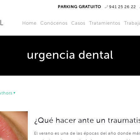
PARKING GRATUITO
941 25 26 22
Home
Conócenos
Casos
Tratamientos
Trabaj
urgencia dental
uthors
¿Qué hacer ante un traumati
El verano es una de las épocas del año donde má